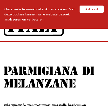
Onze website maakt gebruik van cookies. Met
Akkoord
Toggl
deze cookies kunnen wij je website bezoek
navig
analyseren en verbeteren.
PARMIGIANA DI
MELANZANE
aubergine uit de oven met tomaat, mozarella, basilicum en