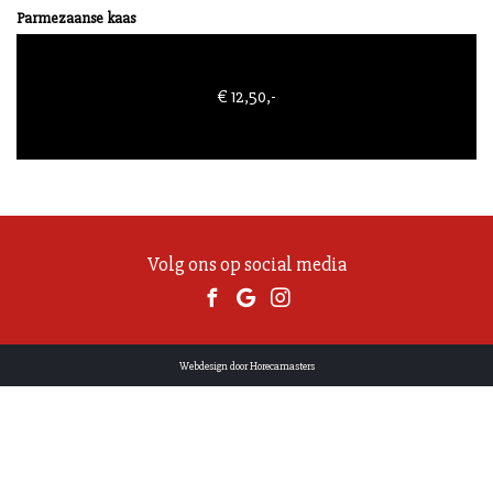
Parmezaanse kaas
€
12,50
,-
Volg ons op social media
Webdesign door Horecamasters