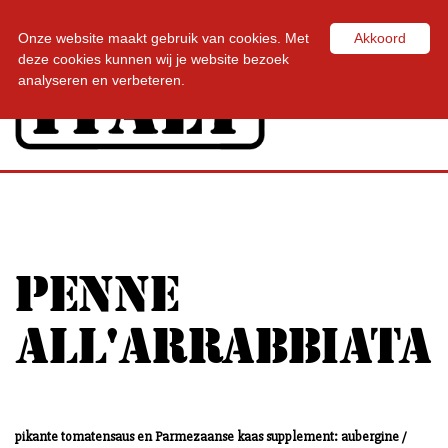
Onze website maakt gebruik van cookies. Met
Akkoord
Toggl
deze cookies kunnen wij je website bezoek
navig
analyseren en verbeteren.
PENNE
ALL'ARRABBIATA
pikante tomatensaus en Parmezaanse kaas supplement: aubergine /