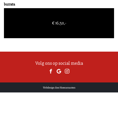
burrata
€
16,50
,-
Volg ons op social media
Webdesign door Horecamasters